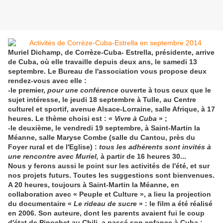
Muriel Dichamp, de Corrèze-Cuba- Estrella, présidente, arrive
de Cuba, où elle travaille depuis deux ans, le samedi 13
septembre. Le Bureau de l'association vous propose deux
rendez-vous avec elle :
-le premier,
pour une conférence
ouverte à tous ceux que le
sujet intéresse, le jeudi 18 septembre à Tulle, au Centre
culturel et sportif, avenue Alsace-Lorraine, salle Afrique, à 17
heures. Le thème choisi est : «
Vivre à Cuba
» ;
-le deuxième, le vendredi 19 septembre, à Saint-Martin la
Méanne, salle Maryse Combe (salle du Cantou, près du
Foyer rural et de l'Eglise) :
tous les
adhérents sont invités à
une rencontre avec Muriel,
à partir de 16 heures 30...
Nous y ferons aussi le point sur les activités de l'été, et sur
nos projets futurs. Toutes les suggestions sont bienvenues.
A 20 heures, toujours à Saint-Martin la Méanne, en
collaboration avec « Peuple et Culture », a lieu la projection
du documentaire «
Le rideau de sucre
» : le film a été réalisé
en 2006. Son auteure, dont les parents avaient fui le coup
d'état de Pinochet au Chili, a passé son enfance à Cuba ;