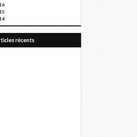
16
15
14
articles récents