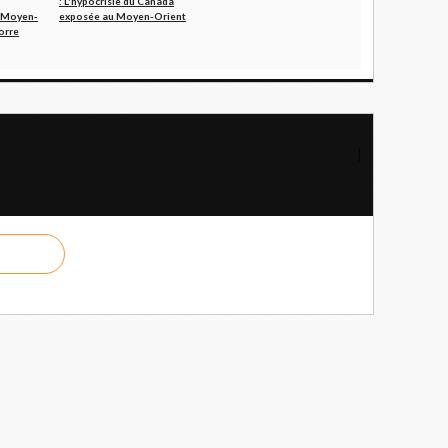
: L'hypocrisie du Canada
e Moyen-
exposée au Moyen-Orient
orre
terroristes cubains ( Vidéo)
NCE DELOYALE, les points de vente à Paris et en banlieue