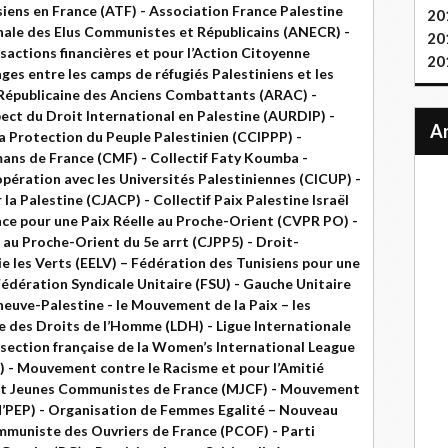
iens en France (ATF) - Association France Palestine
20
onale des Elus Communistes et Républicains (ANECR) -
20
sactions financières et pour l’Action Citoyenne
20
ges entre les camps de réfugiés Palestiniens et les
n Républicaine des Anciens Combattants (ARAC) -
pect du Droit International en Palestine (AURDIP) -
a Protection du Peuple Palestinien (CCIPPP) -
mans de France (CMF) - Collectif Faty Koumba -
oopération avec les Universités Palestiniennes (CICUP) -
la Palestine (CJACP) - Collectif Paix Palestine Israël
nce pour une Paix Réelle au Proche-Orient (CVPR PO) -
 au Proche-Orient du 5e arrt (CJPP5) - Droit-
ie les Verts (EELV) – Fédération des Tunisiens pour une
édération Syndicale Unitaire (FSU) - Gauche Unitaire
neuve-Palestine - le Mouvement de la Paix – les
ue des Droits de l’Homme (LDH) - Ligue Internationale
, section française de la Women’s International League
) - Mouvement contre le Racisme et pour l’Amitié
nt Jeunes Communistes de France (MJCF) - Mouvement
M’PEP) - Organisation de Femmes Egalité – Nouveau
ommuniste des Ouvriers de France (PCOF) - Parti