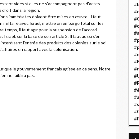
 restent vides si elles ne s'accompagnent pas d'actes
#b
 droit dans la région.
#
ctions immédiates doivent être mises en œuvre. Il faut
#
ilitaire avec Israël, mettre un embargo total sur les
#c
e temps, il faut agir pour la suspension de l’accord
#a
Israël, sur la base de son article 2. Il faut aussi s’en
#
interdisant l’entrée des produits des colonies sur le sol
#p
d’affaires en rapport avec la colonisation.
#
#B
#
our que le gouvernement français agisse en ce sens. Notre
ien ne faiblira pas.
#
#R
#é
s
#a
#s
#
#