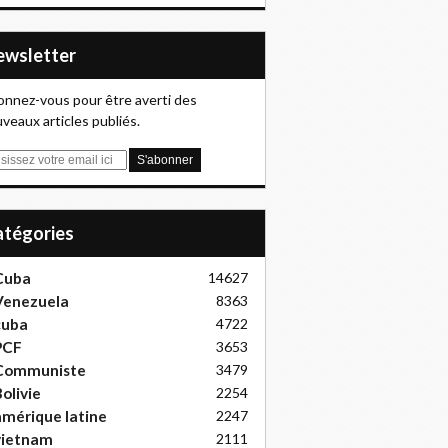
Newsletter
nnez-vous pour être averti des
veaux articles publiés.
Catégories
Cuba
14627
Venezuela
8363
cuba
4722
PCF
3653
Communiste
3479
olivie
2254
mérique latine
2247
vietnam
2111