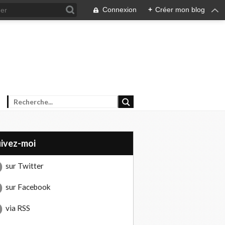
Connexion
+
Créer mon blog
uivez-moi
sur Twitter
sur Facebook
via RSS