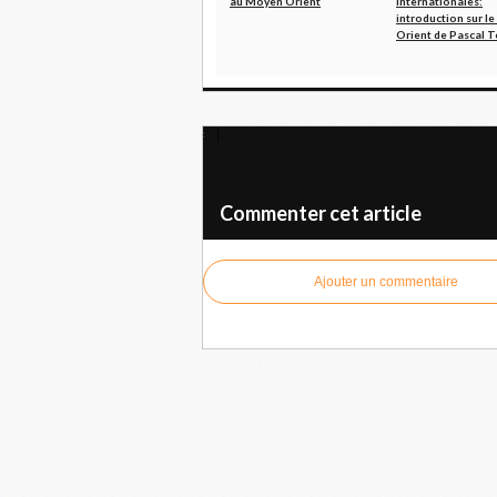
au Moyen Orient
internationales:
introduction sur l
Orient de Pascal T
Le prix Nelson Mandela est décerné aux anti-
MODEF: PRODUCTEURS VICTIMES DE CONCURRE
Commenter cet article
Ajouter un commentaire