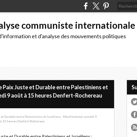
alyse communiste internationale
d'information et d'analyse des mouvements politiques
e Paix Juste et Durable entre Palestiniens et
S
medi 9 août à 15 heures Denfert-Rochereau
Juste et Durable entre Palestiniens et Israéliens :