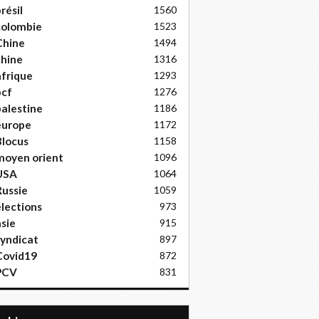
résil
1560
colombie
1523
Chine
1494
hine
1316
frique
1293
pcf
1276
alestine
1186
europe
1172
locus
1158
moyen orient
1096
USA
1064
ussie
1059
lections
973
sie
915
yndicat
897
Covid19
872
PCV
831