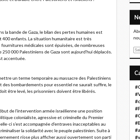
Abo
ans la bande de Gaza, le bilan des pertes humaines est
nou
t 400 enfants. La situation humanitaire est très
s fournitures médicales sont épuisées, de nombreuses
E
e 250 000 Palestiniens de Gaza sont aujourd'hui déplacés.
m
st accentuée.
a
i
l
mettre un terme temporaire au massacre des Palestiniens
rêt des bombardements pour essentiel ne saurait suffire, le
#
doit être levé, les prisonniers doivent être libérés.
#
#
#
ébut de l'intervention armée israélienne une position
#
itique colonialiste, agressive et criminelle du Premier
#B
Celle-ci s'est accompagnée d'entraves inacceptables au
#a
iminaliser la solidarité avec le peuple palestinien. Suite à
uvernement n'ose plus afficher aussi ouvertement son parti
#