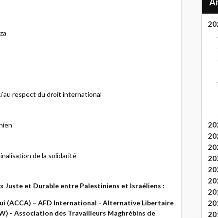
20
aza
’au respect du droit international
20
inien
20
20
inalisation de la solidarité
20
20
20
x Juste et Durable entre Palestiniens et Israéliens :
20
ui (ACCA) – AFD International - Alternative Libertaire
20
AW) - Association des Travailleurs Maghrébins de
20