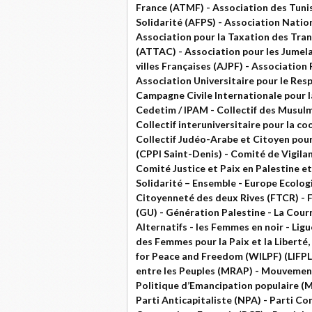
France (ATMF) - Association des Tunis
Solidarité (AFPS) - Association Nati
Association pour la Taxation des Tran
(ATTAC) - Association pour les Jumela
villes Françaises (AJPF) - Associatio
Association Universitaire pour le Res
Campagne Civile Internationale pour l
Cedetim / IPAM - Collectif des Musul
Collectif interuniversitaire pour la c
Collectif Judéo-Arabe et Citoyen pour 
(CPPI Saint-Denis) - Comité de Vigila
Comité Justice et Paix en Palestine et
Solidarité – Ensemble - Europe Ecolog
Citoyenneté des deux Rives (FTCR) - F
(GU) - Génération Palestine - La Cour
Alternatifs - les Femmes en noir - Lig
des Femmes pour la Paix et la Liberté
for Peace and Freedom (WILPF) (LIFPL
entre les Peuples (MRAP) - Mouveme
Politique d’Emancipation populaire (
Parti Anticapitaliste (NPA) - Parti C