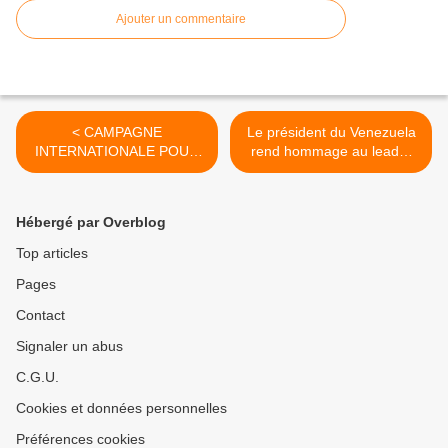
Ajouter un commentaire
< CAMPAGNE
Le président du Venezuela
INTERNATIONALE POUR
rend hommage au leader
LA LIBÉRATION DE LA
bolivarien Hugo Chavez >
MILITANTE WAFAA
CHARAF
Hébergé par Overblog
Top articles
Pages
Contact
Signaler un abus
C.G.U.
Cookies et données personnelles
Préférences cookies