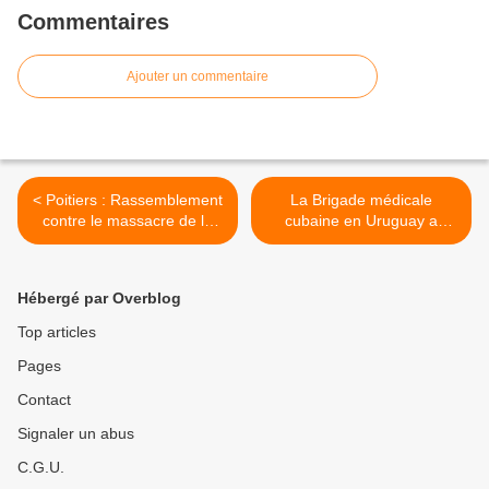
Commentaires
Ajouter un commentaire
< Poitiers : Rassemblement
La Brigade médicale
contre le massacre de la
cubaine en Uruguay a
population palestinienne
réalisé 50 000 opérations
par Israël
ophtalmologiques >
Hébergé par Overblog
Top articles
Pages
Contact
Signaler un abus
C.G.U.