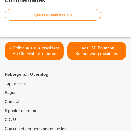
Commentaires
Ajouter un commentaire
< Colloque sur le président
Laos : M. Bounpon
Ho Chi Minh et le héros
Buttanavong reçoit une
Che Guevara en Argentine
délégation de la jeunesse
cubaine >
Hébergé par Overblog
Top articles
Pages
Contact
Signaler un abus
C.G.U.
Cookies et données personnelles