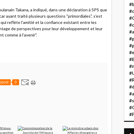
#b
ulanain Takana, a indiqué, dans une déclaration à SPS que
#
 car ayant traité plusieurs questions "primordiales", s'est
#
ui reflète l'amitié et la confiance existant entre les
#c
antage de perspectives pour leur développement et leur
#a
t comme à l'avenir".
#
#p
#
#B
#
#
#R
epost
0
#é
#a
#s
#
#