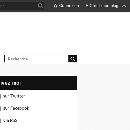
Connexion
+
Créer mon blog
uivez-moi
sur Twitter
sur Facebook
via RSS