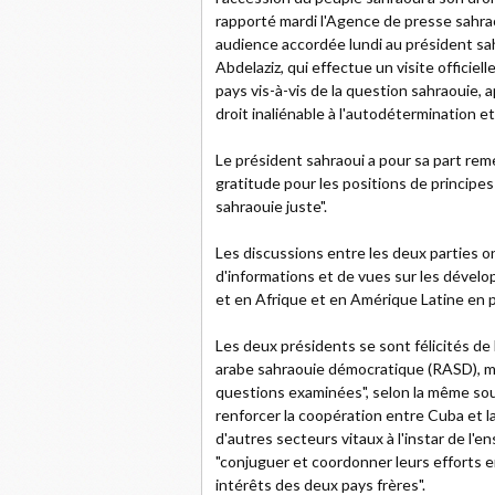
rapporté mardi l'Agence de presse sahrao
audience accordée lundi au président sa
Abdelaziz, qui effectue un visite officiel
pays vis-à-vis de la question sahraouie, 
droit inaliénable à l'autodétermination e
Le président sahraoui a pour sa part reme
gratitude pour les positions de principes
sahraouie juste".
Les discussions entre les deux parties o
d'informations et de vues sur les dével
et en Afrique et en Amérique Latine en pa
Les deux présidents se sont félicités de 
arabe sahraouie démocratique (RASD), me
questions examinées", selon la même sou
renforcer la coopération entre Cuba et l
d'autres secteurs vitaux à l'instar de l'
"conjuguer et coordonner leurs efforts 
intérêts des deux pays frères".