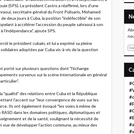
uie (SPS). Le président Castro a réaffirmé, lors d'une
hraoui, secrétaire général du Front Polisario, Mohamed
le de deux jours à Cuba, la position "indéfectible" de son
appelant à accélérer l'accession du peuple sahraoui à son
Abo
t à l'indépendance", ajoute SPS.
nou
rcié le président cubain, et lui a exprimé sa pleine
E
 solidaires adoptées par Cuba vis-à-vis de la question
m
a
i
nt porté sur plusieurs questions dont "l'échange
l
oppements survenus sur la scène internationale en général
rticulier".
#
#
la "qualité" des relations entre Cuba et la République
#
ttant l'accent sur "leur convergence de vues sur les
#
rce. Ils ont également évoqué "les voies à même de
#
a RASD dans les domaines politiques, diplomatiques et
#B
enseignement et de la santé, soulignant la nécessité de
#a
en vue de développer l'action commune, au mieux des
#