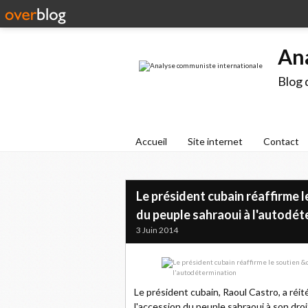
An
Blog 
Accueil
Site internet
Contact
Le président cubain réaffirme l
du peuple sahraoui à l'autodét
3 Juin 2014
Le président cubain, Raoul Castro, a réit
l'accession du peuple sahraoui à son droi