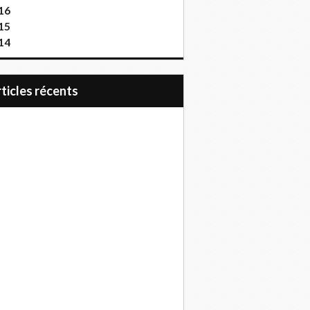
16
15
14
articles récents