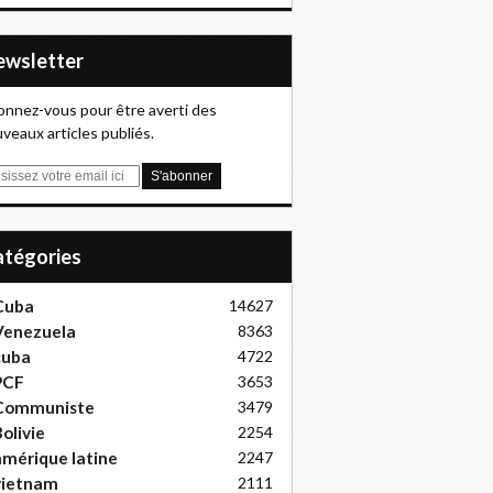
Newsletter
nnez-vous pour être averti des
veaux articles publiés.
Catégories
Cuba
14627
Venezuela
8363
cuba
4722
PCF
3653
Communiste
3479
olivie
2254
mérique latine
2247
vietnam
2111