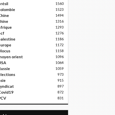
résil
1560
colombie
1523
Chine
1494
hine
1316
frique
1293
pcf
1276
alestine
1186
europe
1172
locus
1158
moyen orient
1096
USA
1064
ussie
1059
lections
973
sie
915
yndicat
897
Covid19
872
PCV
831