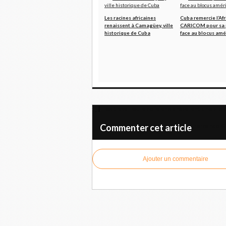
Les racines africaines
Cuba remercie l’Af
renaissent à Camagüey, ville
CARICOM pour sa 
historique de Cuba
face au blocus amé
Les travailleurs boliviens préparent une pro
Fernando Go
Commenter cet article
Ajouter un commentaire