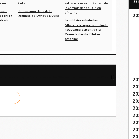
rique-
Commémoration de la
20
position
Journée de l'Afrique à Cuba
ricain
Le ministre cubain des
Affaires étrangères a salué le
nouveau président de la
Commission de l'Union
africaine
position pour le Sommet du Groupe des 77 plus la Chine
nzalez souligne l’importance des 3èmesJournées pour les Cinq
20
20
20
20
20
20
20
20
20