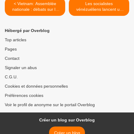
< Vietnam: Assemblée
Les socialistes
nationale : débats sur le
vénézuéliens lancent un
vote de confiance
appel au débat permanent
avec le peuple >
Hébergé par Overblog
Top articles
Pages
Contact
Signaler un abus
C.G.U.
Cookies et données personnelles
Préférences cookies
Voir le profil de anonyme sur le portail Overblog
Créer un blog sur Overblog
Créer un blog