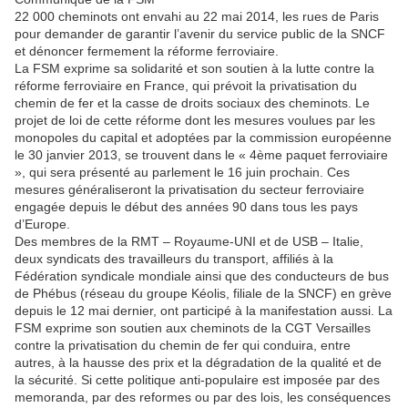
22 000 cheminots ont envahi au 22 mai 2014, les rues de Paris
pour demander de garantir l’avenir du service public de la SNCF
et dénoncer fermement la réforme ferroviaire.
La FSM exprime sa solidarité et son soutien à la lutte contre la
réforme ferroviaire en France, qui prévoit la privatisation du
chemin de fer et la casse de droits sociaux des cheminots. Le
projet de loi de cette réforme dont les mesures voulues par les
monopoles du capital et adoptées par la commission européenne
le 30 janvier 2013, se trouvent dans le « 4ème paquet ferroviaire
», qui sera présenté au parlement le 16 juin prochain. Ces
mesures généraliseront la privatisation du secteur ferroviaire
engagée depuis le début des années 90 dans tous les pays
d’Europe.
Des membres de la RMT – Royaume-UNI et de USB – Italie,
deux syndicats des travailleurs du transport, affiliés à la
Fédération syndicale mondiale ainsi que des conducteurs de bus
de Phébus (réseau du groupe Kéolis, filiale de la SNCF) en grève
depuis le 12 mai dernier, ont participé à la manifestation aussi. La
FSM exprime son soutien aux cheminots de la CGT Versailles
contre la privatisation du chemin de fer qui conduira, entre
autres, à la hausse des prix et la dégradation de la qualité et de
la sécurité. Si cette politique anti-populaire est imposée par des
memoranda, par des reformes ou par des lois, les conséquences